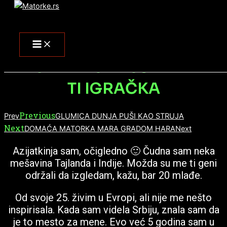
Menu
Skip
to
content
AZIJATKINJA AJŠA BILA BI
TI IGRAČKA
Previous
Prev
GLUMICA DUNJA PUŠI KAO STRUJA
Next
DOMAĆA MATORKA MARA GRADOM HARA
Next
Azijatkinja sam, očigledno 🙂 Čudna sam neka
mešavina Tajlanda i Indije. Možda su me ti geni
održali da izgledam, kažu, bar 20 mlađe.
Od svoje 25. živim u Evropi, ali nije me nešto
inspirisala. Kada sam videla Srbiju, znala sam da
je to mesto za mene. Evo već 5 godina sam u