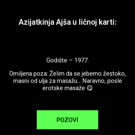
Azijatkinja Ajša u ličnoj karti:
Godište – 1977.
Omiljena poza: Želim da se jebemo žestoko,
masni od ulja za masažu… Naravno, posle
erotske masaže 😋
POZOVI