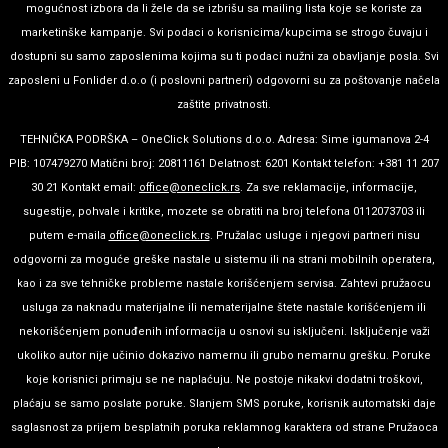
mogućnost izbora da li žele da se izbrišu sa mailing lista koje se koriste za
marketinške kampanje. Svi podaci o korisnicima/kupcima se strogo čuvaju i
dostupni su samo zaposlenima kojima su ti podaci nužni za obavljanje posla. Svi
zaposleni u Fonlider d.o.o (i poslovni partneri) odgovorni su za poštovanje načela
zaštite privatnosti.
TEHNIČKA PODRŠKA – OneClick Solutions d.o.o. Adresa: Sime igumanova 2-4
PIB: 107479270 Matični broj: 20811161 Delatnost: 6201 Kontakt telefon: +381 11 207
30 21 Kontakt email:
office@oneclick.rs
. Za sve reklamacije, informacije,
sugestije, pohvale i kritike, mozete se obratiti na broj telefona 0112073703 ili
putem e-maila
office@oneclick.rs
. Pružalac usluge i njegovi partneri nisu
odgovorni za moguće greške nastale u sistemu ili na strani mobilnih operatera,
kao i za sve tehničke probleme nastale korišćenjem servisa. Zahtevi pružaocu
usluga za naknadu materijalne ili nematerijalne štete nastale korišćenjem ili
nekorišćenjem ponuđenih informacija u osnovi su isključeni. Isključenje važi
ukoliko autor nije učinio dokazivo namernu ili grubo nemarnu grešku. Poruke
koje korisnici primaju se ne naplaćuju. Ne postoje nikakvi dodatni troškovi,
plaćaju se samo poslate poruke. Slanjem SMS poruke, korisnik automatski daje
saglasnost za prijem besplatnih poruka reklamnog karaktera od strane Pružaoca