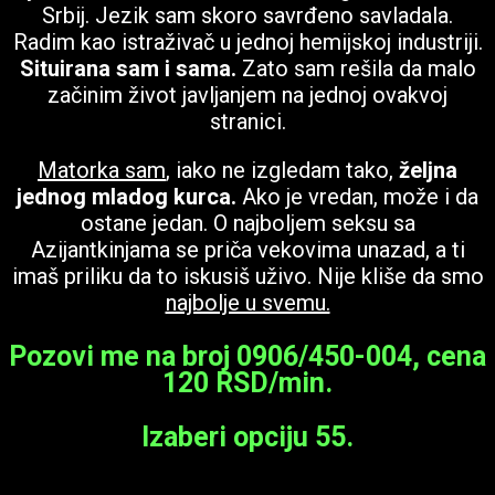
Srbij. Jezik sam skoro savrđeno savladala.
Radim kao istraživač u jednoj hemijskoj industriji.
Situirana sam i sama.
Zato sam rešila da malo
začinim život javljanjem na jednoj ovakvoj
stranici.
Matorka sa
m
, iako ne izgledam tako,
željna
jednog mladog kurca.
Ako je vredan, može i da
ostane jedan. O najboljem seksu sa
Azijantkinjama se priča vekovima unazad, a ti
imaš priliku da to iskusiš uživo. Nije kliše da smo
najbolje u svemu.
Pozovi me na broj
0906/450-004, cena
120 RSD/min
.
Izaberi opciju 55.