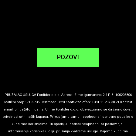
POZOVI
PRUŽALAC USLUGA Fonlider d.o.o. Adresa: Sime igumanova 2-4 PIB: 100206806
Matični broj: 17195735 Delatnost: 6820 Kontakt telefon: +381 11 207 30 21 Kontakt
email:
office@fonlider.rs
. U ime Fonlider d.o.o. obavezujemo se da ćemo čuvati
privatnost svih naših kupaca. Prikupljamo samo neophodne i osnovne podatke o
kupcima/ korisnicima. Tu spadaju i podaci neophodni za poslovanje i
informisanje korisnika u cilju pružanja kvalitetne usluge. Dajemo kupcima