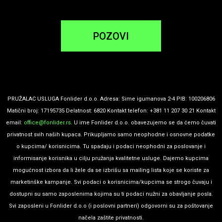
POZOVI
PRUŽALAC USLUGA Fonlider d.o.o. Adresa: Sime igumanova 2-4 PIB: 100206806
Matični broj: 17195735 Delatnost: 6820 Kontakt telefon: +381 11 207 30 21 Kontakt
email:
office@fonlider.rs
. U ime Fonlider d.o.o. obavezujemo se da ćemo čuvati
privatnost svih naših kupaca. Prikupljamo samo neophodne i osnovne podatke
o kupcima/ korisnicima. Tu spadaju i podaci neophodni za poslovanje i
informisanje korisnika u cilju pružanja kvalitetne usluge. Dajemo kupcima
mogućnost izbora da li žele da se izbrišu sa mailing lista koje se koriste za
marketinške kampanje. Svi podaci o korisnicima/kupcima se strogo čuvaju i
dostupni su samo zaposlenima kojima su ti podaci nužni za obavljanje posla.
Svi zaposleni u Fonlider d.o.o (i poslovni partneri) odgovorni su za poštovanje
načela zaštite privatnosti.