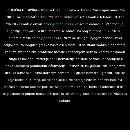
TEHNIČKA PODRŠKA – OneClick Solutions d.o.o. Adresa: Sime igumanova 2-4
PIB: 107479270 Matični broj: 20811161 Delatnost: 6201 Kontakt telefon: +381 11
207 30 21 Kontakt email:
office@oneclick.rs
. Za sve reklamacije, informacije,
sugestije, pohvale i kritike, mozete se obratiti na broj telefona 0112073703 ili
putem e-maila
office@oneclick.rs
. Pružalac usluge i njegovi partneri nisu
odgovorni za moguće greške nastale u sistemu ili na strani mobilnih operatera,
kao i za sve tehničke probleme nastale korišćenjem servisa. Zahtevi pružaocu
usluga za naknadu materijalne ili nematerijalne štete nastale korišćenjem ili
nekorišćenjem ponuđenih informacija u osnovi su isključeni. Isključenje važi
ukoliko autor nije učinio dokazivo namernu ili grubo nemarnu grešku. Poruke
koje korisnici primaju se ne naplaćuju. Ne postoje nikakvi dodatni troškovi,
plaćaju se samo poslate poruke. Slanjem SMS poruke, korisnik automatski daje
saglasnost za prijem besplatnih poruka reklamnog karaktera od strane Pružaoca
usluge.