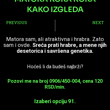
KAKO IZGLEDA
Prev
PREVIOUS
NEXT
BESRAMNA MACA MAMAC BACA
FANTAZIJE SA PRELEPOM MATORKOM U TUŠ KABINI
Matora sam, ali atraktivna i hrabra. Zato
sam i ovde.
Sreća prati hrabre, a mene njih
desetorica i savršena genetika.
Hoćeš li da budeš najbrži?
Pozovi me na broj
0906/450-004, cena 120
RSD/min
.
Izaberi opciju 91.