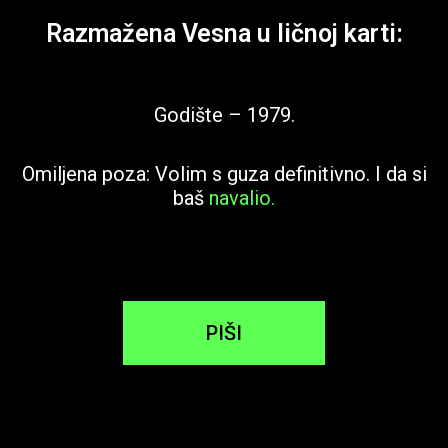
Razmažena Vesna u ličnoj karti:
Godište – 1979.
Omiljena poza: Volim s guza definitivno. I da si
baš
navalio.
PIŠI