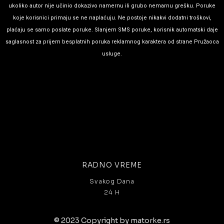
ukoliko autor nije učinio dokazivo namernu ili grubo nemarnu grešku. Poruke
koje korisnici primaju se ne naplaćuju. Ne postoje nikakvi dodatni troškovi,
plaćaju se samo poslate poruke. Slanjem SMS poruke, korisnik automatski daje
saglasnost za prijem besplatnih poruka reklamnog karaktera od strane Pružaoca
usluge.
RADNO VREME
Svakog Dana
24 H
© 2023 Copyright by matorke.rs