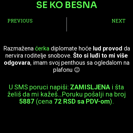
SE KO BESNA
Prev
PREVIOUS
NEXT
APOTEKARKA VERA DOBRA JE AFERA
MILFARA ZORICA POTREBNA SU JOJ DVOJICA
Razmažena
ćerka
diplomate hoće
lud provod
da
nervira roditelje snobove.
Što si luđi to mi više
odgovara
, imam svoj penthous sa ogledalom na
plafonu 😉
U SMS poruci napiši:
ZAMISLJENA
i šta
želiš da mi kažeš…Poruku pošalji na broj
5887
(cena
72 RSD sa PDV-om
).