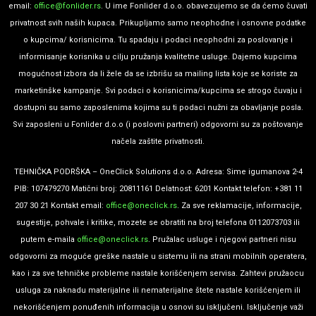
email:
office@fonlider.rs
. U ime Fonlider d.o.o. obavezujemo se da ćemo čuvati
privatnost svih naših kupaca. Prikupljamo samo neophodne i osnovne podatke
o kupcima/ korisnicima. Tu spadaju i podaci neophodni za poslovanje i
informisanje korisnika u cilju pružanja kvalitetne usluge. Dajemo kupcima
mogućnost izbora da li žele da se izbrišu sa mailing lista koje se koriste za
marketinške kampanje. Svi podaci o korisnicima/kupcima se strogo čuvaju i
dostupni su samo zaposlenima kojima su ti podaci nužni za obavljanje posla.
Svi zaposleni u Fonlider d.o.o (i poslovni partneri) odgovorni su za poštovanje
načela zaštite privatnosti.
TEHNIČKA PODRŠKA – OneClick Solutions d.o.o. Adresa: Sime igumanova 2-4
PIB: 107479270 Matični broj: 20811161 Delatnost: 6201 Kontakt telefon: +381 11
207 30 21 Kontakt email:
office@oneclick.rs
. Za sve reklamacije, informacije,
sugestije, pohvale i kritike, mozete se obratiti na broj telefona 0112073703 ili
putem e-maila
office@oneclick.rs
. Pružalac usluge i njegovi partneri nisu
odgovorni za moguće greške nastale u sistemu ili na strani mobilnih operatera,
kao i za sve tehničke probleme nastale korišćenjem servisa. Zahtevi pružaocu
usluga za naknadu materijalne ili nematerijalne štete nastale korišćenjem ili
nekorišćenjem ponuđenih informacija u osnovi su isključeni. Isključenje važi