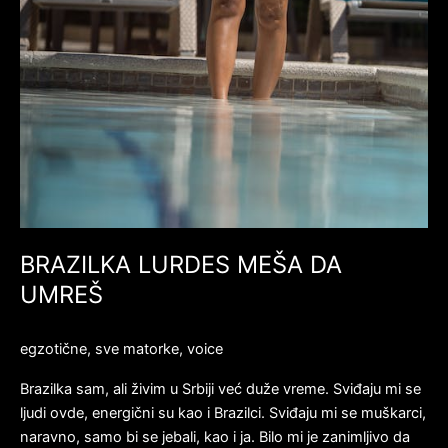
BRAZILKA LURDES MEŠA DA
UMREŠ
egzotične
,
sve matorke
,
voice
Brazilka sam, ali živim u Srbiji već duže vreme. Sviđaju mi se
ljudi ovde, energični su kao i Brazilci. Sviđaju mi se muškarci,
naravno, samo bi se jebali, kao i ja. Bilo mi je zanimljivo da