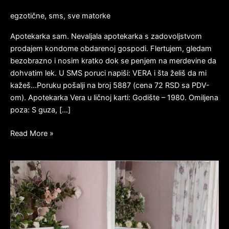
egzotične
,
sms
,
sve matorke
Apotekarka sam. Nevaljala apotekarka s zadovoljstvom
prodajem kondome obdarenoj gospodi. Flertujem, gledam
bezobrazno i nosim kratko dok se penjem na merdevine da
dohvatim lek. U SMS poruci napiši: VERA i šta želiš da mi
kažeš…Poruku pošalji na broj 5887 (cena 72 RSD sa PDV-
om). Apotekarka Vera u ličnoj karti: Godište – 1980. Omiljena
poza: S guza, […]
Read More »
MENADŽERKA
DORIS
RADI
SVE
U
KORIST