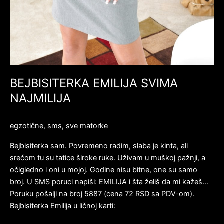
BEJBISITERKA EMILIJA SVIMA
NAJMILIJA
egzotične
,
sms
,
sve matorke
Bejbisiterka sam. Povremeno radim, slaba je kinta, ali
srećom tu su tatice široke ruke. Uživam u muškoj pažnji, a
očigledno i oni u mojoj. Godine nisu bitne, one su samo
broj. U SMS poruci napiši: EMILIJA i šta želiš da mi kažeš…
Poruku pošalji na broj 5887 (cena 72 RSD sa PDV-om).
Bejbisiterka Emilija u ličnoj karti: