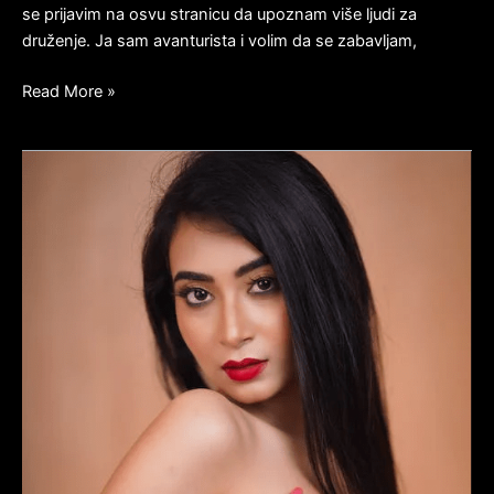
se prijavim na osvu stranicu da upoznam više ljudi za
druženje. Ja sam avanturista i volim da se zabavljam,
Read More »
AZIJATKINJA
AJŠA
BILA
BI
TI
IGRAČKA