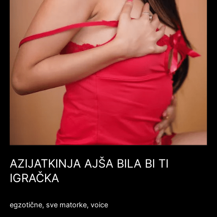
AZIJATKINJA AJŠA BILA BI TI
IGRAČKA
egzotične
,
sve matorke
,
voice