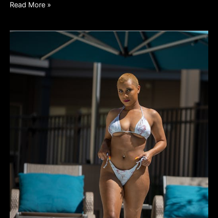
Read More »
BRAZILKA
LURDES
MEŠA
DA
UMREŠ