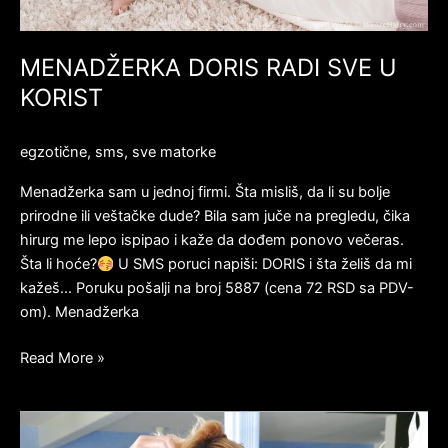
MENADŽERKA DORIS RADI SVE U
KORIST
egzotične
,
sms
,
sve matorke
Menadžerka sam u jednoj firmi. Šta misliš, da li su bolje
prirodne ili veštačke dude? Bila sam juče na pregledu, čika
hirurg me lepo ispipao i kaže da dođem ponovo večeras.
Šta li hoće?
U SMS poruci napiši: DORIS i šta želiš da mi
kažeš… Poruku pošalji na broj 5887 (cena 72 RSD sa PDV-
om). Menadžerka
Read More »
BEJBISITERKA
EMILIJA